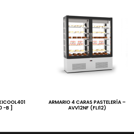
KICOOL401
ARMARIO 4 CARAS PASTELERÍA –
 -B ]
AVV12NF (FLI12)