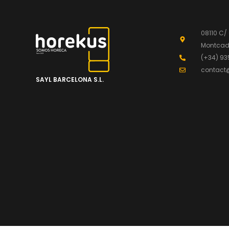
08110 C/
Montcada
(+34) 93
contact
SAYL BARCELONA S.L.