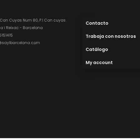
 Can Cuyas Num 80, P.l Can cuyas.
Contacto
 i Reixac - Barcelona
5151415
Trabaja con nosotros
@saylbarcelona.com
Catálogo
My account