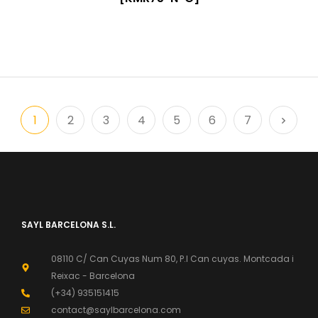
1
2
3
4
5
6
7
SAYL BARCELONA S.L.
08110 C/ Can Cuyas Num 80, P.l Can cuyas. Montcada i
Reixac - Barcelona
(+34) 935151415
contact@saylbarcelona.com