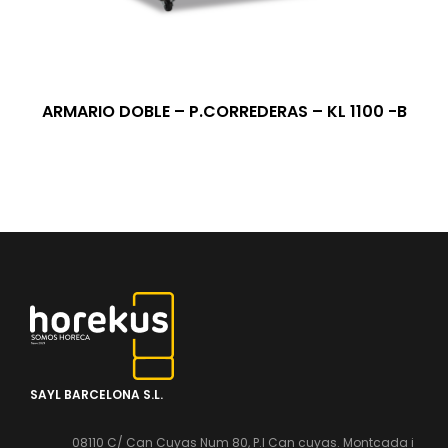
ARMARIO DOBLE – P.CORREDERAS – KL 1100 -B
SAYL BARCELONA S.L.
08110 C/ Can Cuyas Num 80, P.l Can cuyas. Montcada i