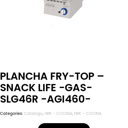
PLANCHA FRY-TOP –
SNACK LIFE -GAS-
SLG46R -AGI460-
Categories:
Catalogo
,
HRK - COCINA
,
HRK - COCINA