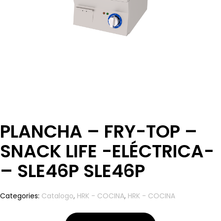
PLANCHA – FRY-TOP –
SNACK LIFE -ELÉCTRICA-
– SLE46P SLE46P
Categories:
Catalogo
,
HRK - COCINA
,
HRK - COCINA