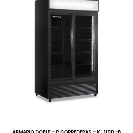
ARMARIO DOBLE – P.CORREDERAS – KL 1100 -B