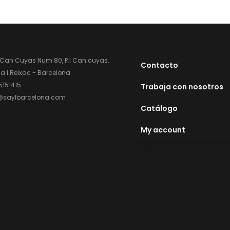
 Can Cuyas Num 80, P.l Can cuyas.
Contacto
 i Reixac - Barcelona
5151415
Trabaja con nosotros
@saylbarcelona.com
Catálogo
My account