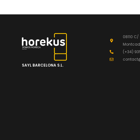
08110 C/
Montcada
(+34) 93
contact
SAYL BARCELONA S.L.