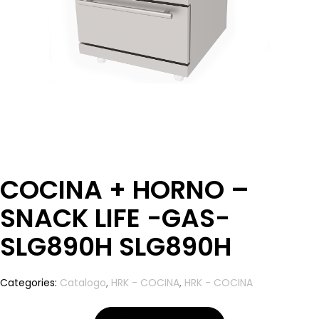
COCINA + HORNO –
SNACK LIFE -GAS-
SLG890H SLG890H
Categories:
Catalogo
,
HRK - COCINA
,
HRK - COCINA