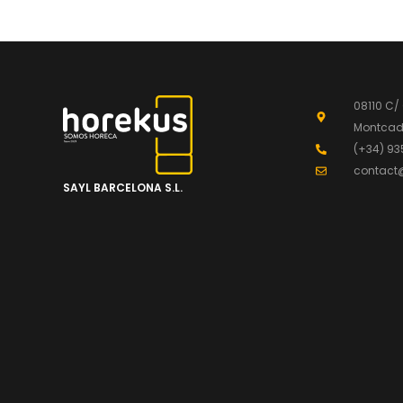
08110 C/
Montcada
(+34) 93
contact
SAYL BARCELONA S.L.