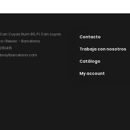
 Can Cuyas Num 80, P.l Can cuyas.
Contacto
 i Reixac - Barcelona
5151415
Trabaja con nosotros
@saylbarcelona.com
Catálogo
My account