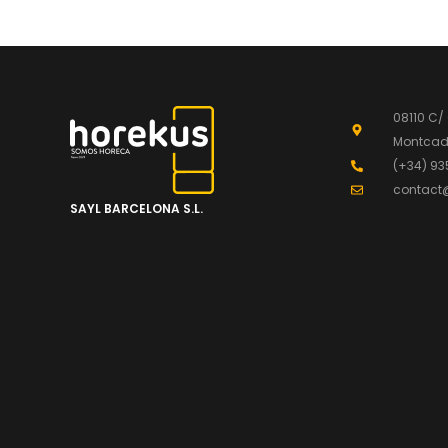
08110 C/
Montcada
(+34) 93
contact
SAYL BARCELONA S.L.