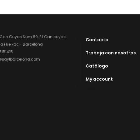
 Can Cuyas Num 80, P.l Can cuyas.
Contacto
 i Reixac - Barcelona
5151415
Trabaja con nosotros
@saylbarcelona.com
Catálogo
My account