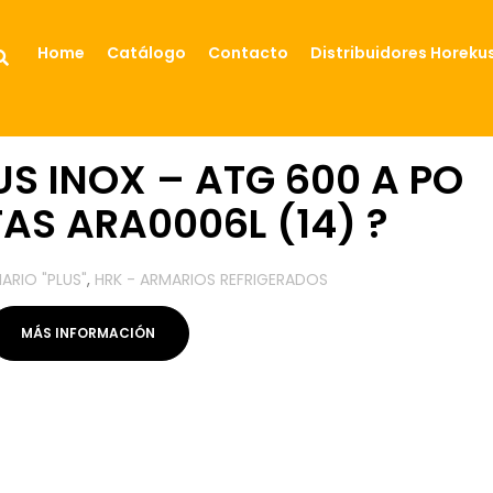
Home
Catálogo
Contacto
Distribuidores Horeku
S INOX – ATG 600 A PO
TAS ARA0006L (14) ?
ARIO "PLUS"
,
HRK - ARMARIOS REFRIGERADOS
MÁS INFORMACIÓN