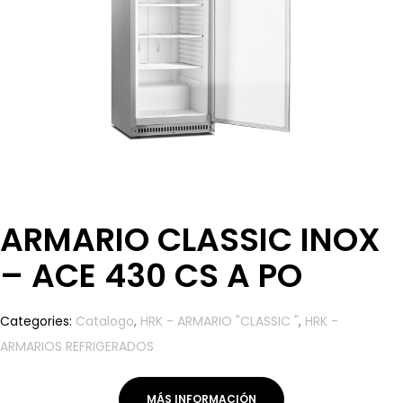
ARMARIO CLASSIC INOX
– ACE 430 CS A PO
Categories:
Catalogo
,
HRK - ARMARIO "CLASSIC "
,
HRK -
ARMARIOS REFRIGERADOS
MÁS INFORMACIÓN